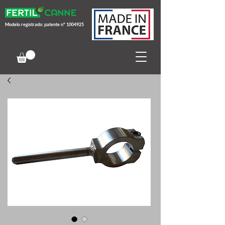
Modelo registrado: patente n°
1004925